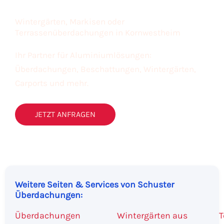
Wintergärten, Markisen oder
Terrassenüberdachungen in Kornwestheim
Ihr Partner für Aluminiumlösungen:
Überdachungen, Beschattungen, Wintergärten,
Carports und mehr.
JETZT ANFRAGEN
Weitere Seiten & Services von Schuster
Überdachungen:
Überdachungen
Wintergärten aus
T