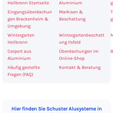
Heilbronn Startseite
Aluminium
g
Eingangsüberdachun
Markisen &
T
gen Brackenheim &
Beschattung
g
Umgebung
Wintergarten
Wintergartenbeschatt
M
Heilbronn
ung Ilsfeld
Carport aus
Überdachungen im
B
Aluminium
Online-Shop
Häufig gestellte
Kontakt & Beratung
Fragen (FAQ)
Hier finden Sie Schuster Alusysteme in