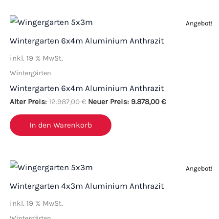
Ursprünglicher
Aktueller
Angebot!
Preis
Preis
war:
ist:
Wintergarten 6x4m Aluminium Anthrazit
12.987,00 €
9.878,00 €.
inkl. 19 % MwSt.
Wintergärten
Wintergarten 6x4m Aluminium Anthrazit
Alter Preis:
12.987,00
€
Neuer Preis:
9.878,00
€
In den Warenkorb
Ursprünglicher
Aktueller
Angebot!
Preis
Preis
war:
ist:
Wintergarten 4x3m Aluminium Anthrazit
10.765,00 €
7.478,00 €.
inkl. 19 % MwSt.
Wintergärten