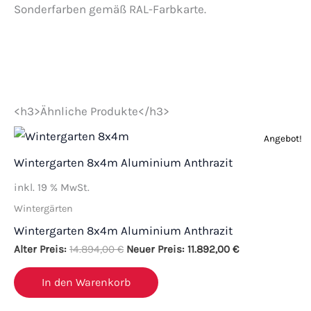
Sonderfarben gemäß RAL-Farbkarte.
<h3>Ähnliche Produkte</h3>
Ursprünglicher
Aktueller
Angebot!
Preis
Preis
war:
ist:
Wintergarten 8x4m Aluminium Anthrazit
14.894,00 €
11.892,00 €.
inkl. 19 % MwSt.
Wintergärten
Wintergarten 8x4m Aluminium Anthrazit
Alter Preis:
14.894,00
€
Neuer Preis:
11.892,00
€
In den Warenkorb