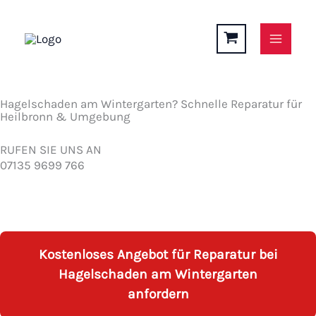
Zum
Inhalt
springen
Hagelschaden am Wintergarten? Schnelle Reparatur für
Heilbronn & Umgebung
RUFEN SIE UNS AN
07135 9699 766
Kostenloses Angebot für Reparatur bei
Hagelschaden am Wintergarten
anfordern