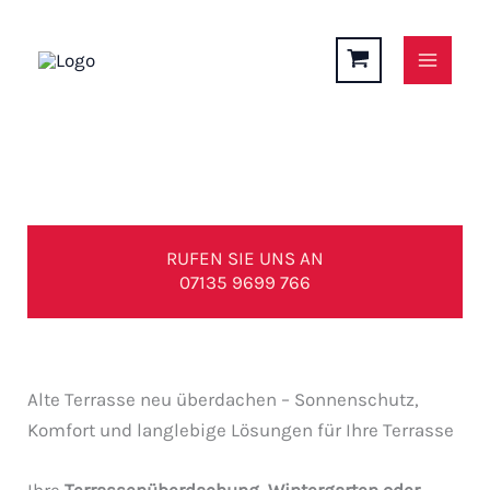
Zum
Inhalt
springen
Alte Terrasse neu überdachen – Sonnenschutz,
Komfort und langlebige Lösungen für Ihre Terrasse
RUFEN SIE UNS AN
07135 9699 766
Alte Terrasse neu überdachen – Sonnenschutz,
Komfort und langlebige Lösungen für Ihre Terrasse