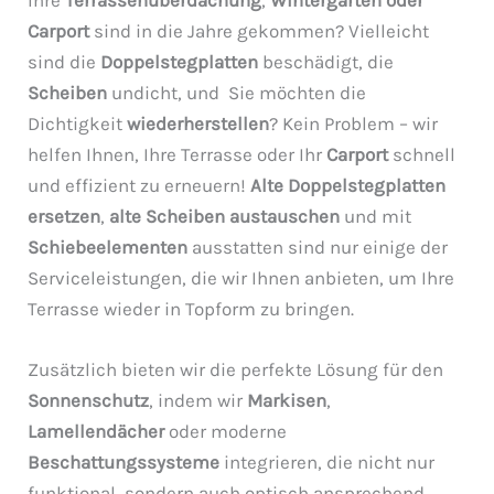
Ihre
Terrassenüberdachung
,
Wintergarten oder
Carport
sind in die Jahre gekommen? Vielleicht
sind die
Doppelstegplatten
beschädigt, die
Scheiben
undicht, und Sie möchten die
Dichtigkeit
wiederherstellen
? Kein Problem – wir
helfen Ihnen, Ihre Terrasse oder Ihr
Carport
schnell
und effizient zu erneuern!
Alte Doppelstegplatten
ersetzen
,
alte Scheiben austauschen
und mit
Schiebeelementen
ausstatten sind nur einige der
Serviceleistungen, die wir Ihnen anbieten, um Ihre
Terrasse wieder in Topform zu bringen.
Zusätzlich bieten wir die perfekte Lösung für den
Sonnenschutz
, indem wir
Markisen
,
Lamellendächer
oder moderne
Beschattungssysteme
integrieren, die nicht nur
funktional, sondern auch optisch ansprechend