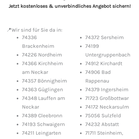
Jetzt kostenloses & unverbindliches Angebot sichern!
📍Wir sind für Sie da in:
74336
74372 Sersheim
Brackenheim
74199
74226 Nordheim
Untergruppenbach
74366 Kirchheim
74912 Kirchardt
am Neckar
74906 Bad
74357 Bönnigheim
Rappenau
74363 Güglingen
74379 Ingersheim
74348 Lauffen am
71723 Großbottwar
Neckar
74172 Neckarsulm
74389 Cleebronn
75056 Sulzfeld
74193 Schwaigern
74232 Abstatt
74211 Leingarten
71711 Steinheim,