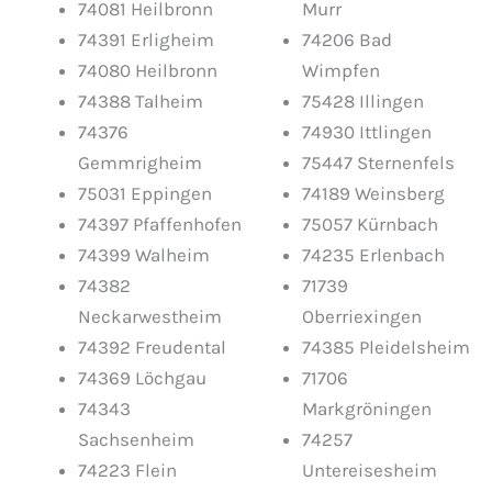
74081 Heilbronn
Murr
74391 Erligheim
74206 Bad
74080 Heilbronn
Wimpfen
74388 Talheim
75428 Illingen
74376
74930 Ittlingen
Gemmrigheim
75447 Sternenfels
75031 Eppingen
74189 Weinsberg
74397 Pfaffenhofen
75057 Kürnbach
74399 Walheim
74235 Erlenbach
74382
71739
Neckarwestheim
Oberriexingen
74392 Freudental
74385 Pleidelsheim
74369 Löchgau
71706
74343
Markgröningen
Sachsenheim
74257
74223 Flein
Untereisesheim