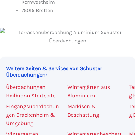
Kornwestheim
75015 Bretten
Weitere Seiten & Services von Schuster
Überdachungen:
Überdachungen
Wintergärten aus
Te
Heilbronn Startseite
Aluminium
g 
Eingangsüberdachun
Markisen &
Te
gen Brackenheim &
Beschattung
g 
Umgebung
Wintergarten
Wintergartenbeschatt
Ma