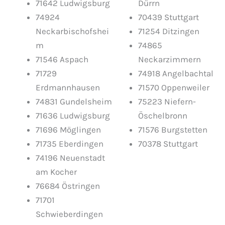
71642 Ludwigsburg
Dürrn
74924
70439 Stuttgart
Neckarbischofshei
71254 Ditzingen
m
74865
71546 Aspach
Neckarzimmern
71729
74918 Angelbachtal
Erdmannhausen
71570 Oppenweiler
74831 Gundelsheim
75223 Niefern-
71636 Ludwigsburg
Öschelbronn
71696 Möglingen
71576 Burgstetten
71735 Eberdingen
70378 Stuttgart
74196 Neuenstadt
am Kocher
76684 Östringen
71701
Schwieberdingen