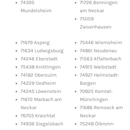
74395
71726 Benningen
Mundelsheim
am Neckar
75059
Zaisenhausen
71679 Asperg
75446 Wiernsheim
71634 Ludwigsburg
74861 Neudenau
74246 Eberstadt
71563 Affalterbach
75438 Knittlingen
74915 Waibstadt
74182 Obersulm
74921 Helmstadt-
74229 Oedheim
Bargen
74245 Löwenstein
70825 Korntal-
71672 Marbach am
Münchingen
Neckar
71686 Remseck am
76703 Kraichtal
Neckar
74936 Siegelsbach
75248 Ölbronn-