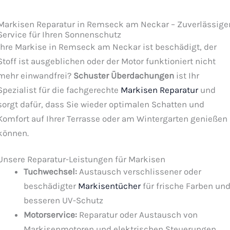
Markisen Reparatur in Remseck am Neckar – Zuverlässige
Service für Ihren Sonnenschutz
Ihre Markise in Remseck am Neckar ist beschädigt, der
Stoff ist ausgeblichen oder der Motor funktioniert nicht
mehr einwandfrei?
Schuster Überdachungen
ist Ihr
Spezialist für die fachgerechte
Markisen Reparatur
und
sorgt dafür, dass Sie wieder optimalen Schatten und
Komfort auf Ihrer Terrasse oder am Wintergarten genießen
können.
Unsere Reparatur-Leistungen für Markisen
Tuchwechsel:
Austausch verschlissener oder
beschädigter
Markisentücher
für frische Farben un
besseren UV-Schutz
Motorservice:
Reparatur oder Austausch von
Markisenmotoren und elektrischen Steuerungen,