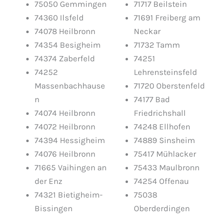
75050 Gemmingen
71717 Beilstein
74360 Ilsfeld
71691 Freiberg am
74078 Heilbronn
Neckar
74354 Besigheim
71732 Tamm
74374 Zaberfeld
74251
74252
Lehrensteinsfeld
Massenbachhause
71720 Oberstenfeld
n
74177 Bad
74074 Heilbronn
Friedrichshall
74072 Heilbronn
74248 Ellhofen
74394 Hessigheim
74889 Sinsheim
74076 Heilbronn
75417 Mühlacker
71665 Vaihingen an
75433 Maulbronn
der Enz
74254 Offenau
74321 Bietigheim-
75038
Bissingen
Oberderdingen