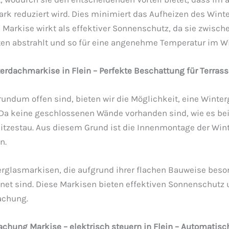
rk reduziert wird. Dies minimiert das Aufheizen des Wint
Markise wirkt als effektiver Sonnenschutz, da sie zwisch
nten abstrahlt und so für eine angenehme Temperatur im Wi
rdachmarkise in Flein – Perfekte Beschattung für Terra
rundum offen sind, bieten wir die Möglichkeit, eine Winte
 Da keine geschlossenen Wände vorhanden sind, wie es be
n Hitzestau. Aus diesem Grund ist die Innenmontage der Wi
n.
erglasmarkisen, die aufgrund ihrer flachen Bauweise beson
t sind. Diese Markisen bieten effektiven Sonnenschutz 
achung.
hung Markise – elektrisch steuern in Flein – Automatisc