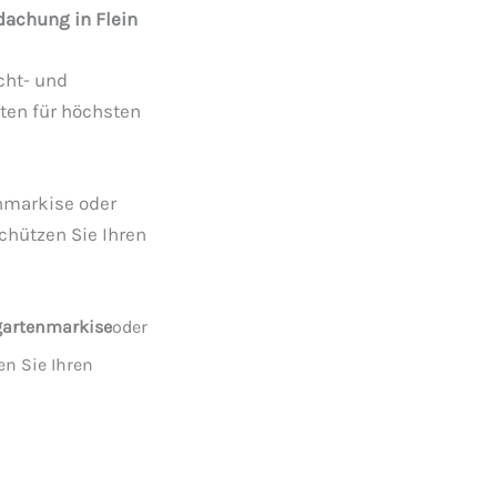
dachung in Flein
cht- und
rten für höchsten
nmarkise oder
chützen Sie Ihren
gartenmarkise
oder
en Sie Ihren