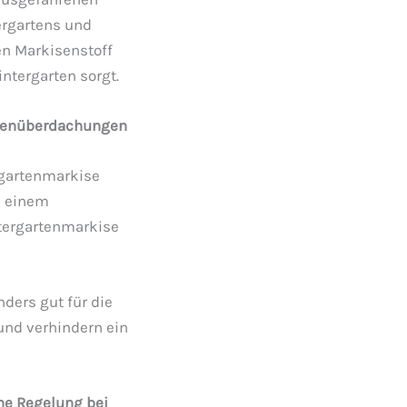
ergartens und
en Markisenstoff
ntergarten sorgt.
ssenüberdachungen
rgartenmarkise
i einem
ntergartenmarkise
ders gut für die
und verhindern ein
he Regelung bei