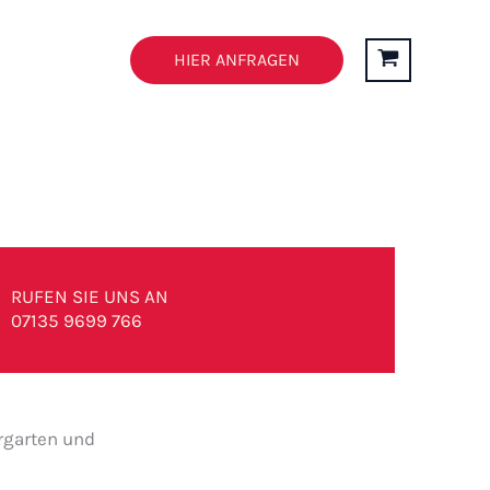
n
FAQ’s
HIER ANFRAGEN
RUFEN SIE UNS AN
07135 9699 766
rgarten und