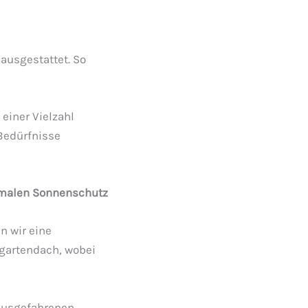
ausgestattet. So
einer Vielzahl
Bedürfnisse
timalen Sonnenschutz
n wir eine
rgartendach, wobei
 ausgefahrenen