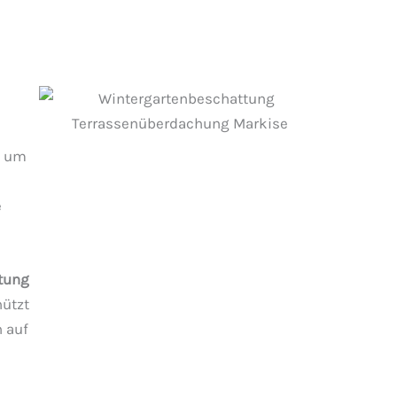
, um
e
tung
hützt
 auf