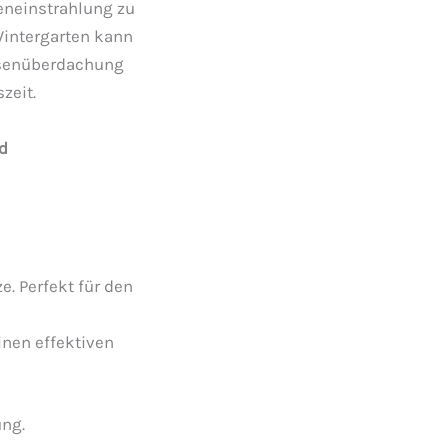
eneinstrahlung zu
Wintergarten kann
ssenüberdachung
zeit.
d
. Perfekt für den
inen effektiven
ung.