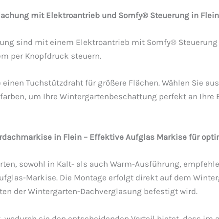
achung mit Elektroantrieb und Somfy® Steuerung in Flein
ung sind mit einem Elektroantrieb mit Somfy® Steuerung 
em per Knopfdruck steuern.
einen Tuchstützdraht für größere Flächen. Wählen Sie aus 
farben, um Ihre Wintergartenbeschattung perfekt an Ihre 
achmarkise in Flein – Effektive Aufglas Markise für op
rten, sowohl in Kalt- als auch Warm-Ausführung, empfehle
glas-Markise. Die Montage erfolgt direkt auf dem Winte
sten der Wintergarten-Dachverglasung befestigt wird.
t, wodurch sie den entscheidenden Vorteil bietet, dass im