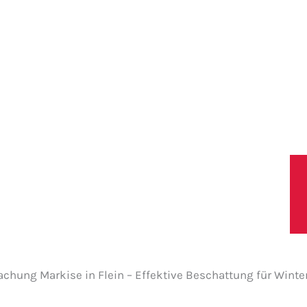
lbronn
Leistungen
Blog
Shop
Referenze
ng Markise Flein
hung Markise in Flein – Effektive Beschattung für Winte