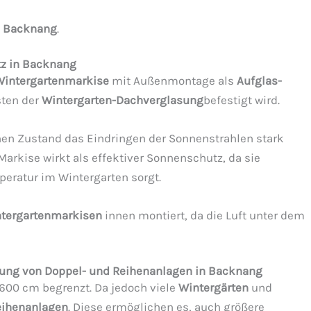
n
Backnang
.
tz in Backnang
Wintergartenmarkise
mit Außenmontage als
Aufglas-
sten der
Wintergarten-Dachverglasung
befestigt wird.
enen Zustand das Eindringen der Sonnenstrahlen stark
arkise wirkt als effektiver Sonnenschutz, da sie
peratur im Wintergarten sorgt.
tergartenmarkisen
innen montiert, da die Luft unter dem
anung von Doppel- und Reihenanlagen in Backnang
 600 cm begrenzt. Da jedoch viele
Wintergärten
und
eihenanlagen
. Diese ermöglichen es, auch größere