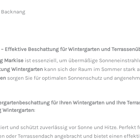
e Backnang
lbronn
Leistungen
Blog
Shop
Referenze
– Effektive Beschattung für Wintergarten und Terrassen
g Markise
ist essenziell, um übermäßige Sonneneinstrahlu
tung Wintergarten
kann sich der Raum im Sommer stark au
sen
sorgen Sie für optimalen Sonnenschutz und angenehme 
ergartenbeschattung für Ihren Wintergarten und Ihre Ter
 Wintergarten
:
rt und schützt zuverlässig vor Sonne und Hitze. Perfekt 
en oder Terrassendach angebracht und bietet einen effe