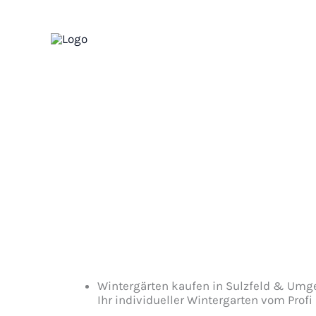
Zum
Inhalt
Ueberdachungen Hei
springen
WINTERGARTEN in Sulzfeld und Umgebung
Wintergärten kaufen in Sulzfeld & Umg
Ihr individueller Wintergarten vom Profi