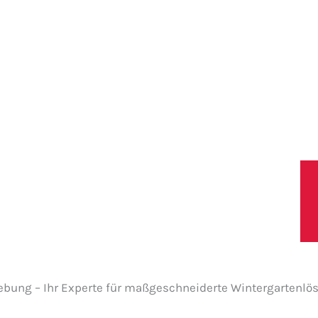
lbronn
Leistungen
Blog
Shop
Referenze
ebung – Ihr Experte für maßgeschneiderte Wintergartenl