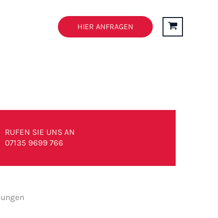
n
FAQ’s
HIER ANFRAGEN
RUFEN SIE UNS AN
07135 9699 766
ösungen