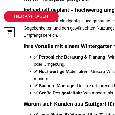
FAQ’s
Individuell geplant – hochwertig umg
HIER ANFRAGEN
Jede Immobilie ist einzigartig – und genau so s
Gegebenheiten und den gewünschten Nutzungszwe
Empfangsbereich.
Ihre Vorteile mit einem Wintergarten
✅ Persönliche Beratung & Planung:
Wir 
oder Umgebung.
✅ Hochwertige Materialien:
Unsere Winte
modern.
✅ Saubere Montage:
Unsere erfahrenen M
✅ Große Designvielfalt:
Von modern bis 
Warum sich Kunden aus Stuttgart für
✔️
Langjährige Erfahrung:
Über 20 Jahre