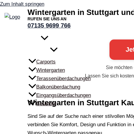
Zum Inhalt springen
Wintergarten in Stuttgart 
RUFEN SIE UNS AN
07135 9699 766
Ueberdachungen Heilbronn
Leistungen
Je
Carports
Sie möchten
Wintergarten
Lassen Sie sich kosten
Terassenüberdachungen
Balkonüberdachung
Eingangsüberdachungen
Wintergarten in Stuttgart K
Geländer
Blog
Sind Sie auf der Suche nach einer stilvollen M
Shop
verbinden Sie Komfort, Design und Funktion in
Referenzen
Wunsch-Wintergarten passgenau.