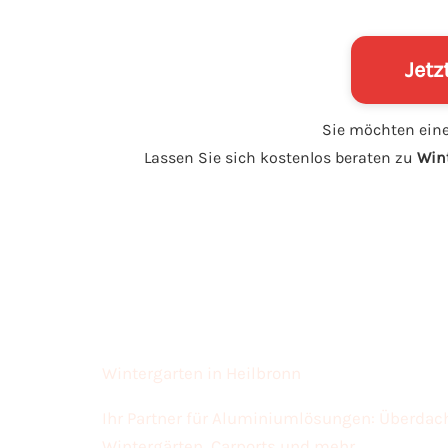
Jetz
Sie möchten ei
Lassen Sie sich kostenlos beraten zu
Wint
Wintergarten in Heilbronn
Ihr Partner für Aluminiumlösungen: Überda
Wintergärten, Carports und mehr.