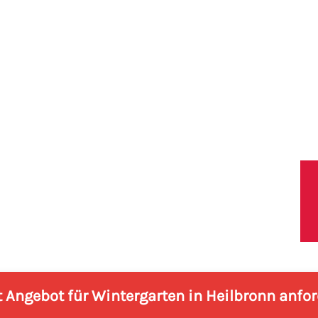
lbronn
Leistungen
Blog
Shop
Referenze
t Angebot für Wintergarten in Heilbronn anfo