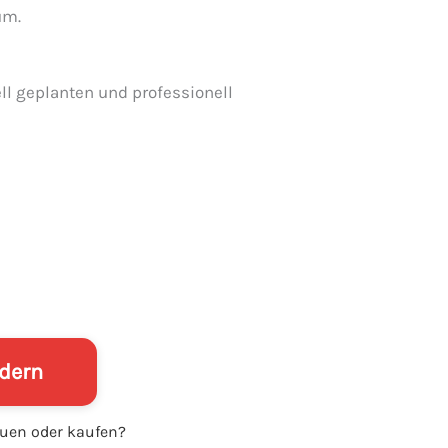
um.
ll geplanten und professionell
rdern
auen oder kaufen?