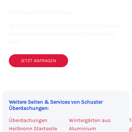
Wintergarten in Gemmingen
Ihr Partner für Wintergärten, Aluminiumlösungen:
Überdachungen, Beschattungen, Carports und
mehr.
JETZT ANFRAGEN
Weitere Seiten & Services von Schuster
Überdachungen:
Überdachungen
Wintergärten aus
T
Heilbronn Startseite
Aluminium
g