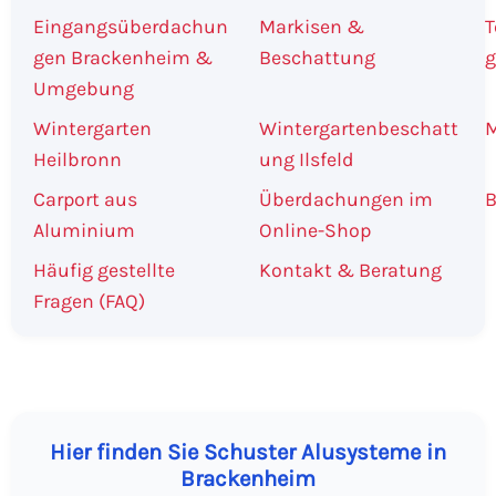
Eingangsüberdachun
Markisen &
T
gen Brackenheim &
Beschattung
g
Umgebung
Wintergarten
Wintergartenbeschatt
M
Heilbronn
ung Ilsfeld
Carport aus
Überdachungen im
B
Aluminium
Online-Shop
Häufig gestellte
Kontakt & Beratung
Fragen (FAQ)
Hier finden Sie Schuster Alusysteme in
Brackenheim