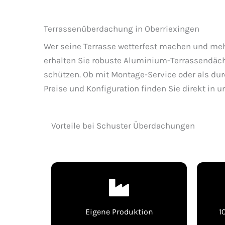
Terrassenüberdachung in Oberriexingen
Wer seine Terrasse wetterfest machen und me
erhalten Sie robuste Aluminium-Terrassendäch
schützen. Ob mit Montage-Service oder als dur
Preise und Konfiguration finden Sie direkt in
Vorteile bei Schuster Überdachungen
Eigene Produktion
1