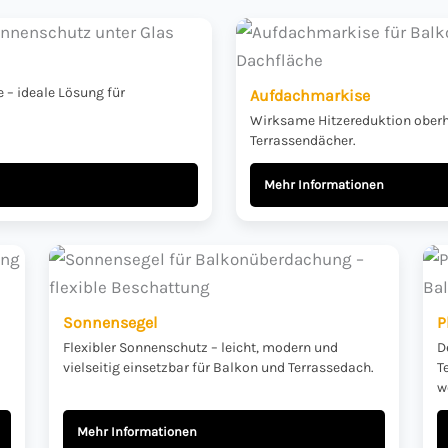
 – ideale Lösung für
Aufdachmarkise
Wirksame Hitzereduktion oberha
Terrassendächer.
Mehr Informationen
Sonnensegel
P
Flexibler Sonnenschutz – leicht, modern und
D
vielseitig einsetzbar für Balkon und Terrassedach.
T
w
Mehr Informationen