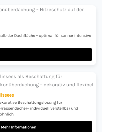
lb der Dachfläche – optimal für sonnenintensive
lissees
ekorative Beschattungslösung für
errassendächer– individuell verstellbar und
ohnlich.
Mehr Informationen