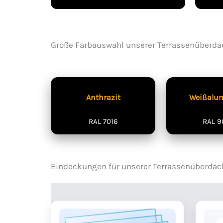
Große Farbauswahl unserer Terrassenüberd
Anthrazit
Weißalu
RAL 7016
RAL 9
Eindeckungen für unserer Terrassenüberda