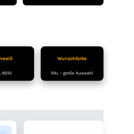
nweiß
Wunschfarbe
L 9010
RAL – große Auswahl