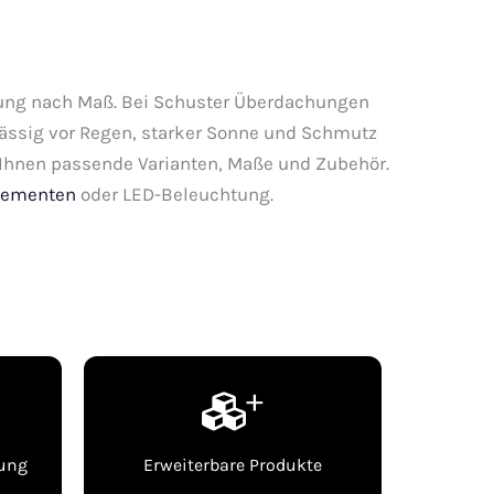
hung nach Maß. Bei Schuster Überdachungen
lässig vor Regen, starker Sonne und Schmutz
n Ihnen passende Varianten, Maße und Zubehör.
lementen
oder LED-Beleuchtung.
+
gung
Erweiterbare Produkte