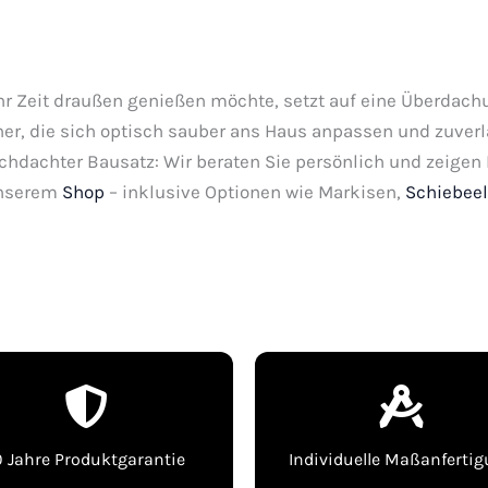
hr Zeit draußen genießen möchte, setzt auf eine Überdac
er, die sich optisch sauber ans Haus anpassen und zuver
chdachter Bausatz: Wir beraten Sie persönlich und zeige
 unserem
Shop
– inklusive Optionen wie Markisen,
Schiebee
0 Jahre Produktgarantie
Individuelle Maßanferti