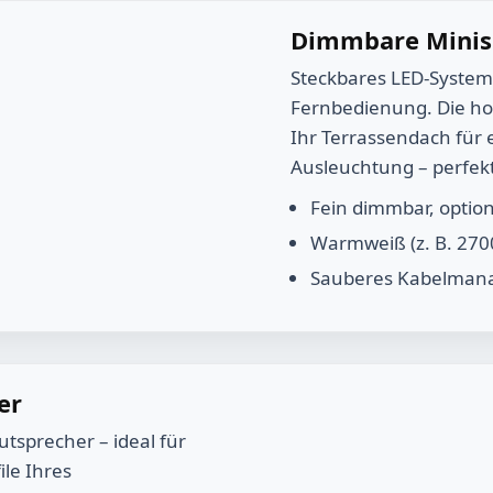
Dimm­bare Minis
Steckbares LED-System 
Fernbedienung. Die ho
Ihr Terrassendach für
Ausleuchtung – perfek
Fein dimmbar, optio
Warmweiß (z. B. 2700
Sauberes Kabelmana
er
tsprecher – ideal für
ile Ihres