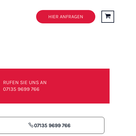
n
FAQ’s
HIER ANFRAGEN
RUFEN SIE UNS AN
07135 9699 766
07135 9699 766