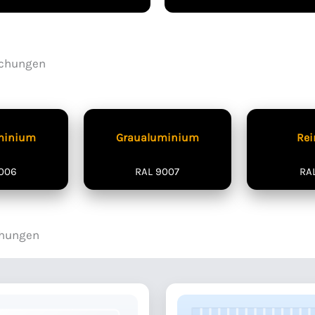
achungen
minium
Graualuminium
Rei
006
RAL 9007
RA
chungen