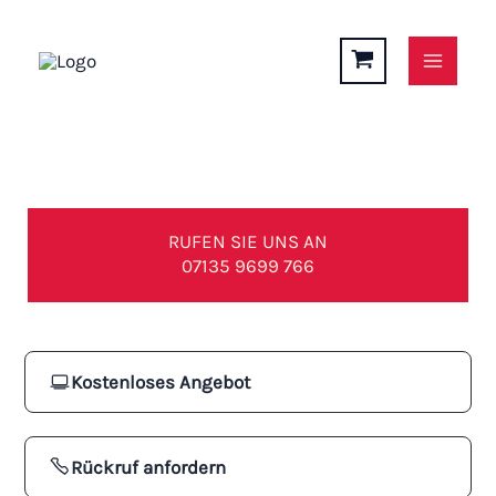
Zum
Inhalt
springen
Terrassenüberdachung in Mundelsheim
RUFEN SIE UNS AN
07135 9699 766
Kostenloses Angebot
Rückruf anfordern