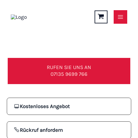
Zum
Inhalt
springen
Terrassenüberdachung in Gemmingen
RUFEN SIE UNS AN
07135 9699 766
Kostenloses Angebot
Rückruf anfordern