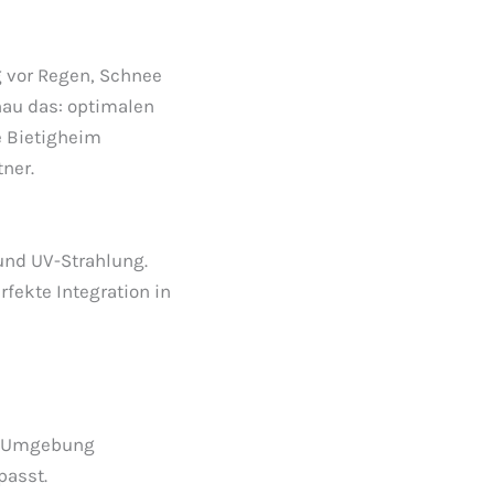
 vor Regen, Schnee
nau das: optimalen
e Bietigheim
ner.
und UV-Strahlung.
rfekte Integration in
nd Umgebung
passt.