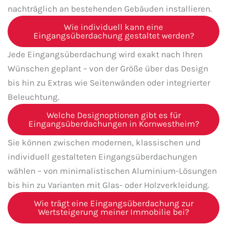
nachträglich an bestehenden Gebäuden installieren.
Wie individuell kann eine
Eingangsüberdachung gestaltet werden?
Jede Eingangsüberdachung wird exakt nach Ihren
Wünschen geplant – von der Größe über das Design
bis hin zu Extras wie Seitenwänden oder integrierter
Beleuchtung.
Welche Designoptionen gibt es für
Eingangsüberdachungen in Kornwestheim?
Sie können zwischen modernen, klassischen und
individuell gestalteten Eingangsüberdachungen
wählen – von minimalistischen Aluminium-Lösungen
bis hin zu Varianten mit Glas- oder Holzverkleidung.
Wie trägt eine Eingangsüberdachung zur
Wertsteigerung meiner Immobilie bei?