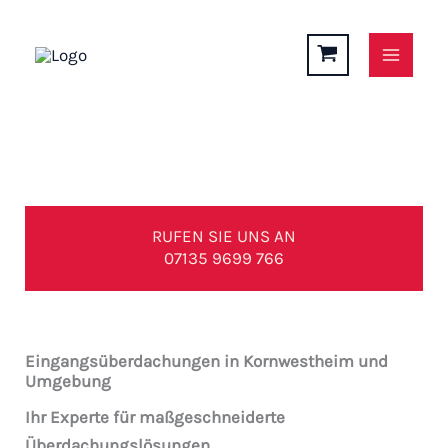
Zum
Inhalt
springen
EINGANGSÜBERDACHUNGEN in Kornwestheim und
Umgebung
RUFEN SIE UNS AN
07135 9699 766
Eingangsüberdachungen in Kornwestheim und
Umgebung
Ihr Experte für maßgeschneiderte
Überdachungslösungen