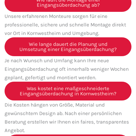
Eingangsüberdachung ab?
Unsere erfahrenen Monteure sorgen für eine
professionelle, sichere und schnelle Montage direkt
vor Ort in Kornwestheim und Umgebung.
Wie lange dauert die Planung und
Umsetzung einer Eingangsüberdachung?
Je nach Wunsch und Umfang kann Ihre neue
Eingangsüberdachung oft innerhalb weniger Wochen
geplant, gefertigt und montiert werden.
Was kostet eine maßgeschneiderte
Eingangsüberdachung in Kornwestheim?
Die Kosten hängen von Größe, Material und
gewünschtem Design ab. Nach einer persönlichen
Beratung erstellen wir Ihnen ein faires, transparentes
Angebot.