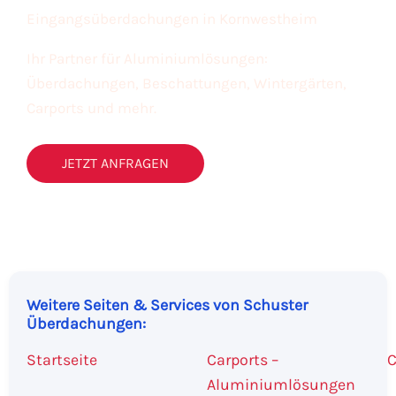
Eingangsüberdachungen in Kornwestheim
Ihr Partner für Aluminiumlösungen:
Überdachungen, Beschattungen, Wintergärten,
Carports und mehr.
JETZT ANFRAGEN
Weitere Seiten & Services von Schuster
Überdachungen:
Startseite
Carports –
C
Aluminiumlösungen