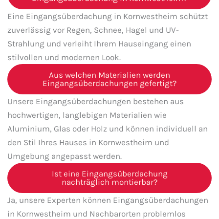
Eine Eingangsüberdachung in Kornwestheim schützt
zuverlässig vor Regen, Schnee, Hagel und UV-
Strahlung und verleiht Ihrem Hauseingang einen
stilvollen und modernen Look.
Aus welchen Materialien werden
Eingangsüberdachungen gefertigt?
Unsere Eingangsüberdachungen bestehen aus
hochwertigen, langlebigen Materialien wie
Aluminium, Glas oder Holz und können individuell an
den Stil Ihres Hauses in Kornwestheim und
Umgebung angepasst werden.
Ist eine Eingangsüberdachung
nachträglich montierbar?
Ja, unsere Experten können Eingangsüberdachungen
in Kornwestheim und Nachbarorten problemlos