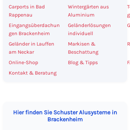
Carports in Bad
Wintergärten aus
T
Rappenau
Aluminium
g
Eingangsüberdachun
Geländerlösungen
G
gen Brackenheim
individuell
Geländer in Lauffen
Markisen &
R
am Neckar
Beschattung
Online-Shop
Blog & Tipps
F
Kontakt & Beratung
Hier finden Sie Schuster Alusysteme in
Brackenheim