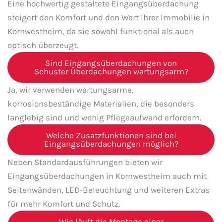
Eine hochwertig gestaltete Eingangsüberdachung
steigert den Komfort und den Wert Ihrer Immobilie in
Kornwestheim, da sie sowohl funktional als auch
optisch überzeugt.
Sind Eingangsüberdachungen von
Schuster Überdachungen wartungsarm?
Ja, wir verwenden wartungsarme,
korrosionsbeständige Materialien, die besonders
langlebig sind und wenig Pflegeaufwand erfordern.
Welche Zusatzfunktionen sind bei
Eingangsüberdachungen möglich?
Neben Standardausführungen bieten wir
Eingangsüberdachungen in Kornwestheim auch mit
Seitenwänden, LED-Beleuchtung und weiteren Extras
für mehr Komfort und Schutz.
Wie läuft die Montage einer