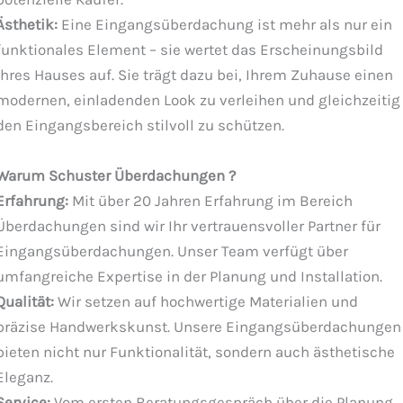
Ästhetik:
Eine Eingangsüberdachung ist mehr als nur ein
funktionales Element – sie wertet das Erscheinungsbild
Ihres Hauses auf. Sie trägt dazu bei, Ihrem Zuhause einen
modernen, einladenden Look zu verleihen und gleichzeitig
den Eingangsbereich stilvoll zu schützen.
Warum Schuster Überdachungen ?
Erfahrung:
Mit über 20 Jahren Erfahrung im Bereich
Überdachungen sind wir Ihr vertrauensvoller Partner für
Eingangsüberdachungen. Unser Team verfügt über
umfangreiche Expertise in der Planung und Installation.
Qualität:
Wir setzen auf hochwertige Materialien und
präzise Handwerkskunst. Unsere Eingangsüberdachungen
bieten nicht nur Funktionalität, sondern auch ästhetische
Eleganz.
Service:
Vom ersten Beratungsgespräch über die Planung