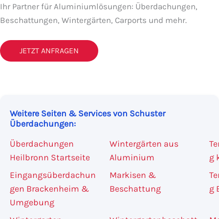
Ihr Partner für Aluminiumlösungen: Überdachungen,
Beschattungen, Wintergärten, Carports und mehr.
JETZT ANFRAGEN
Weitere Seiten & Services von Schuster
Überdachungen:
Überdachungen
Wintergärten aus
Te
Heilbronn Startseite
Aluminium
g 
Eingangsüberdachun
Markisen &
Te
gen Brackenheim &
Beschattung
g 
Umgebung