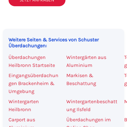
Weitere Seiten & Services von Schuster
Überdachungen:
Überdachungen
Wintergärten aus
T
Heilbronn Startseite
Aluminium
g
Eingangsüberdachun
Markisen &
T
gen Brackenheim &
Beschattung
g
Umgebung
Wintergarten
Wintergartenbeschatt
M
Heilbronn
ung Ilsfeld
Carport aus
Überdachungen im
B