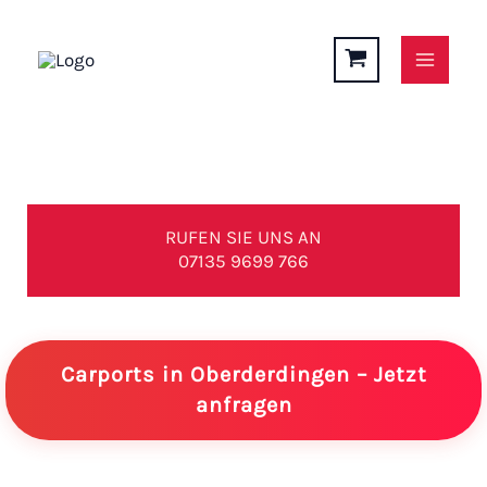
Zum
Inhalt
springen
Carports in Oberderdingen
RUFEN SIE UNS AN
07135 9699 766
Carports in Oberderdingen – Jetzt
anfragen