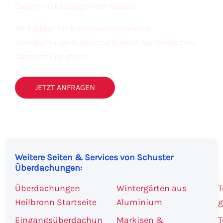
Carport in Esslingen am Neckar
Ihr Partner für Aluminiumlösungen:
Überdachungen, Beschattungen, Wintergärten,
Carports und mehr.
JETZT ANFRAGEN
Weitere Seiten & Services von Schuster
Überdachungen:
Überdachungen
Wintergärten aus
T
Heilbronn Startseite
Aluminium
g
Eingangsüberdachun
Markisen &
T