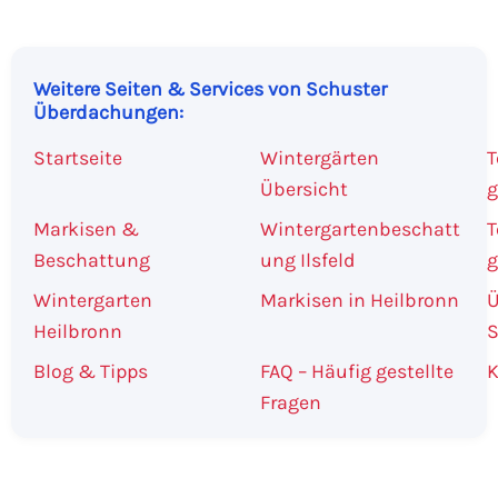
Weitere Seiten & Services von Schuster
Überdachungen:
Startseite
Wintergärten
T
Übersicht
g
Markisen &
Wintergartenbeschatt
T
Beschattung
ung Ilsfeld
g
Wintergarten
Markisen in Heilbronn
Ü
Heilbronn
Blog & Tipps
FAQ – Häufig gestellte
K
Fragen