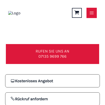
Zum
Inhalt
springen
Glaserei in Heilbronn
RUFEN SIE UNS AN
07135 9699 766
Kostenloses Angebot
Rückruf anfordern