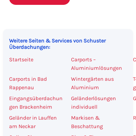
Weitere Seiten & Services von Schuster
Überdachungen:
Startseite
Carports –
C
Aluminiumlösungen
Carports in Bad
Wintergärten aus
T
Rappenau
Aluminium
g
Eingangsüberdachun
Geländerlösungen
G
gen Brackenheim
individuell
Geländer in Lauffen
Markisen &
R
am Neckar
Beschattung