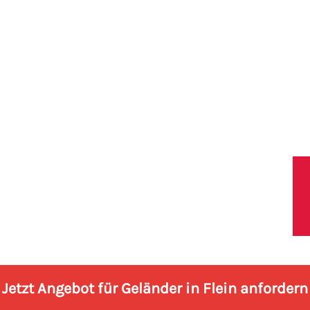
lbronn
Leistungen
Blog
Shop
Referenze
Jetzt Angebot für Geländer in Flein anfordern