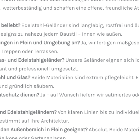
ht, wetterbeständig und schaffen eine offene, freundliche 
 beliebt?
Edelstahl-Geländer sind langlebig, rostfrei und äu
Designs zu nahezu jedem Baustil – innen wie außen.
sungen in Flein und Umgebung an?
Ja, wir fertigen maßgesc
, Treppen oder Terrassen.
las- und Edelstahlgeländer?
Unsere Geländer eignen sich id
lant und professionell umgesetzt.
ahl und Glas?
Beide Materialien sind extrem pflegeleicht. E
und gründlich säubern.
chtschutz dienen?
Ja – auf Wunsch liefern wir satiniertes ode
 und Edelstahlgeländern?
Von klaren Linien bis zu individue
stimmt auf Ihre Architektur.
 den Außenbereich in Flein geeignet?
Absolut. Beide Materi
Balkone oder Gartenanlagen.